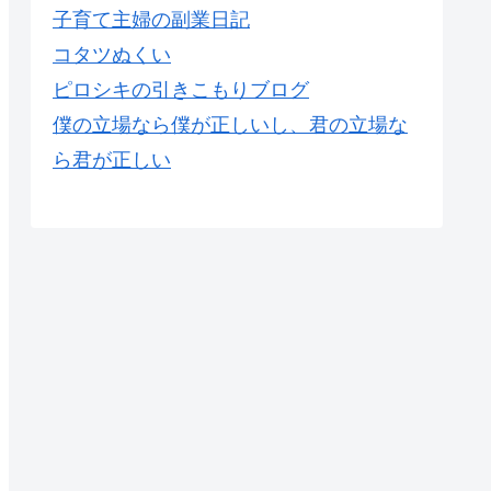
子育て主婦の副業日記
コタツぬくい
ピロシキの引きこもりブログ
僕の立場なら僕が正しいし、君の立場な
ら君が正しい