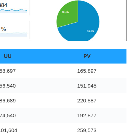
UU
PV
58,697
165,897
56,540
151,945
86,689
220,587
74,540
192,877
101,604
259,573