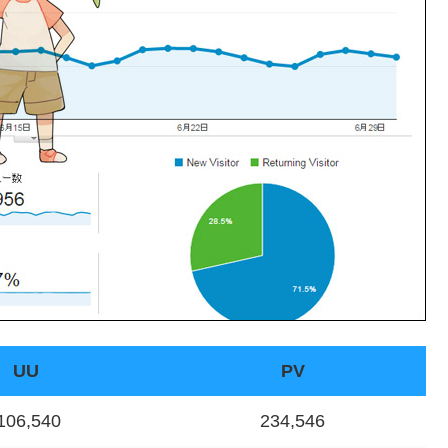
UU
PV
106,540
234,546