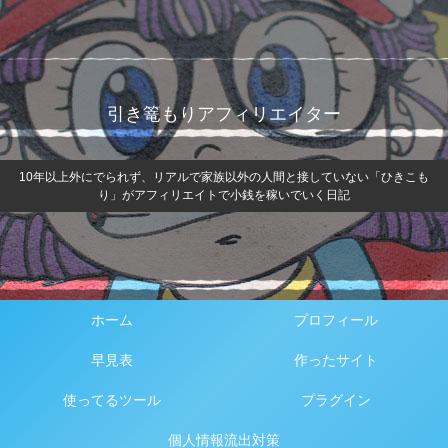
引き篭もりアフィリエイター
10年以上外にでられず、リアルで家族以外の人間と接していない「ひきこも
り」がアフィリエイトで小銭を稼いでいく日記
ホーム
プロフィール
早見表
作ったサイト
使ってるツール
プラグイン
個人情報流出対策