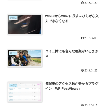
2015.01.20
win10からwin7に戻す→ひらがな入
未分類
力できなくなる
2016.06.03
コミュ障にも色んな種類がいるまき
未分類
＠
2018.01.22
各記事のアクセス数が分かるプラグ
未分類
イン「WP-PostViews」
2016.04.12