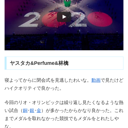
ヤスタカ&Perfume&林檎
寝よってからに閉会式を見逃したわいな。
動画
で見たけど
ハイクオリティで良かった。
今回のリオ・オリンピックは繰り返し見たくなるような熱
い試合（
銅
･
銀
･
金
）が多かったからかなり良かった。これ
までメダルを取れなかった競技でもメダルをとれたしや
な。