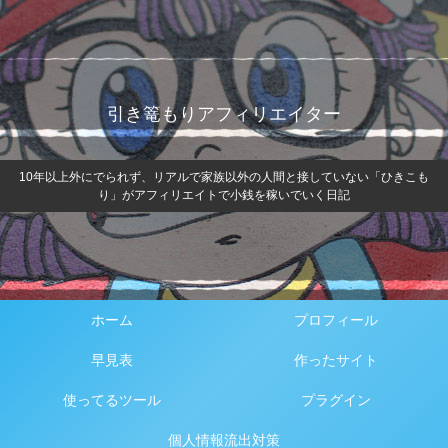
引き篭もりアフィリエイター
10年以上外にでられず、リアルで家族以外の人間と接していない「ひきこも
り」がアフィリエイトで小銭を稼いでいく日記
ホーム
プロフィール
早見表
作ったサイト
使ってるツール
プラグイン
個人情報流出対策