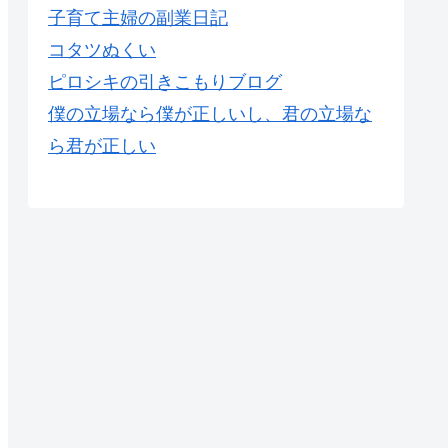
子育て主婦の副業日記
コタツぬくい
ピロシキの引きこもりブログ
僕の立場なら僕が正しいし、君の立場な
ら君が正しい