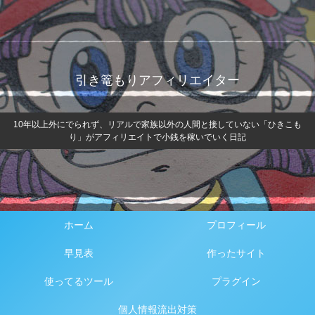
引き篭もりアフィリエイター
10年以上外にでられず、リアルで家族以外の人間と接していない「ひきこも
り」がアフィリエイトで小銭を稼いでいく日記
ホーム
プロフィール
早見表
作ったサイト
使ってるツール
プラグイン
個人情報流出対策