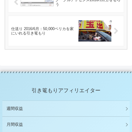
う
仕送り 2016/6月：50,000ペリカを家
にいれる引き篭もり
引き篭もりアフィリエイター
週間収益
月間収益