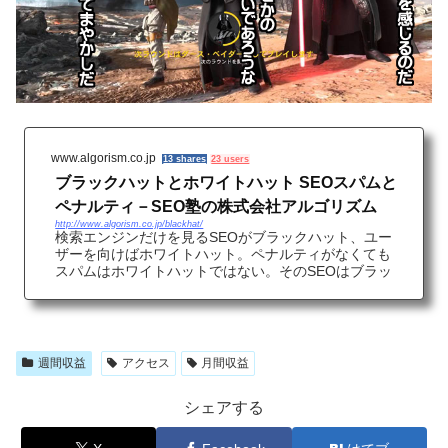
www.algorism.co.jp
13 shares
23 users
ブラックハットとホワイトハット SEOスパムと
ペナルティ－SEO塾の株式会社アルゴリズム
http://www.algorism.co.jp/blackhat/
検索エンジンだけを見るSEOがブラックハット、ユー
ザーを向けばホワイトハット。ペナルティがなくても
スパムはホワイトハットではない。そのSEOはブラッ
クハット。
週間収益
アクセス
月間収益
シェアする