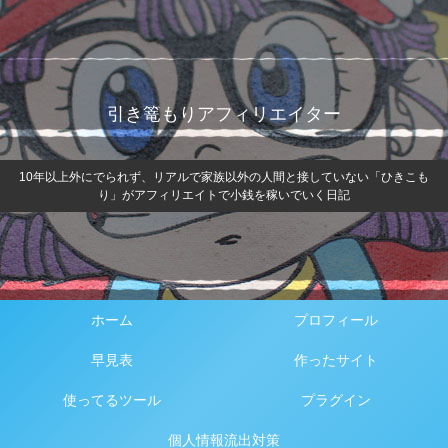
引き篭もりアフィリエイター
10年以上外にでられず、リアルで家族以外の人間と接していない「ひきこも
り」がアフィリエイトで小銭を稼いでいく日記
ホーム
プロフィール
早見表
作ったサイト
使ってるツール
プラグイン
個人情報流出対策