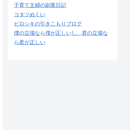
子育て主婦の副業日記
コタツぬくい
ピロシキの引きこもりブログ
僕の立場なら僕が正しいし、君の立場な
ら君が正しい