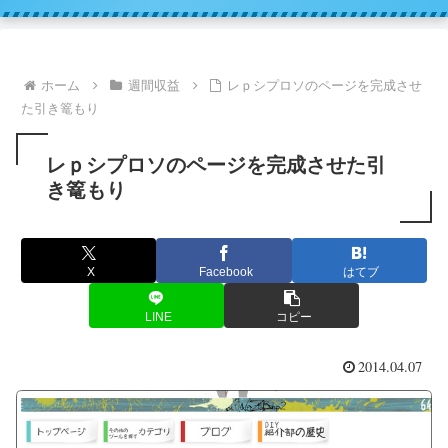
ホーム
週間収益
レｐシプロソのページを完成させ
た引き篭もり
レｐシプロソのページを完成させた引
き篭もり
X
Facebook
はてブ
LINE
コピー
2014.04.07