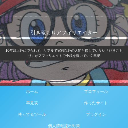
引き篭もりアフィリエイター
10年以上外にでられず、リアルで家族以外の人間と接していない「ひきこも
り」がアフィリエイトで小銭を稼いでいく日記
ホーム
プロフィール
早見表
作ったサイト
使ってるツール
プラグイン
個人情報流出対策