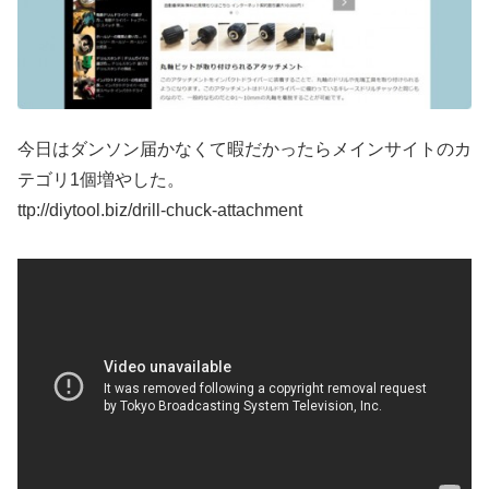
今日はダンソン届かなくて暇だかったらメインサイトのカ
テゴリ1個増やした。
ttp://diytool.biz/drill-chuck-attachment