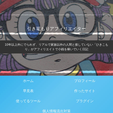
引き篭もりアフィリエイター
10年以上外にでられず、リアルで家族以外の人間と接していない「ひきこも
り」がアフィリエイトで小銭を稼いでいく日記
ホーム
プロフィール
早見表
作ったサイト
使ってるツール
プラグイン
個人情報流出対策