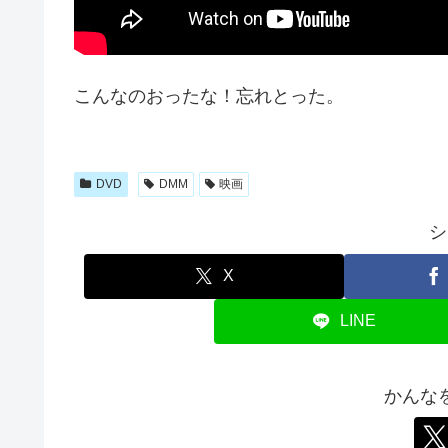
こんなのおったな！忘れとった。
DVD
DMM
映画
シ
X
LINE
かんな