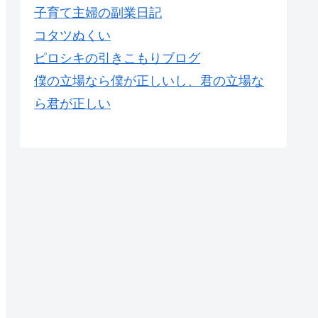
子育て主婦の副業日記
コタツぬくい
ピロシキの引きこもりブログ
僕の立場なら僕が正しいし、君の立場な
ら君が正しい