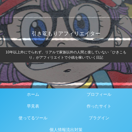
引き篭もりアフィリエイター
10年以上外にでられず、リアルで家族以外の人間と接していない「ひきこも
り」がアフィリエイトで小銭を稼いでいく日記
ホーム
プロフィール
早見表
作ったサイト
使ってるツール
プラグイン
個人情報流出対策