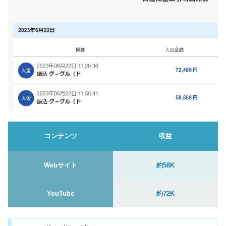
コンテンツ
収益
Webサイト
約58
K
YouTube
約72K