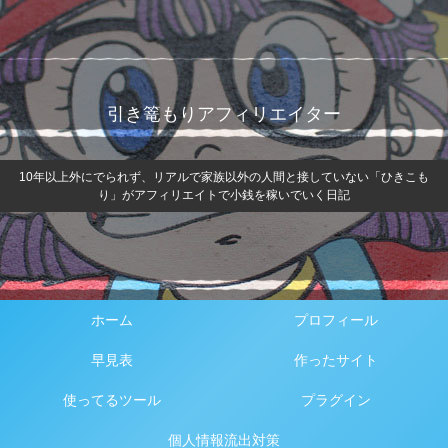
引き篭もりアフィリエイター
10年以上外にでられず、リアルで家族以外の人間と接していない「ひきこも
り」がアフィリエイトで小銭を稼いでいく日記
ホーム
プロフィール
早見表
作ったサイト
使ってるツール
プラグイン
個人情報流出対策