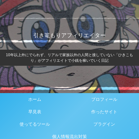
引き篭もりアフィリエイター
10年以上外にでられず、リアルで家族以外の人間と接していない「ひきこも
り」がアフィリエイトで小銭を稼いでいく日記
ホーム
プロフィール
早見表
作ったサイト
使ってるツール
プラグイン
個人情報流出対策