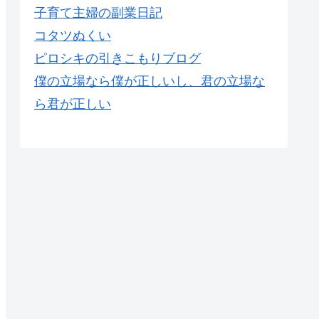
子育て主婦の副業日記
コタツぬくい
ピロシキの引きこもりブログ
僕の立場なら僕が正しいし、君の立場な
ら君が正しい