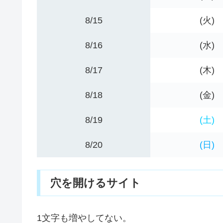
8/15
(火)
8/16
(水)
8/17
(木)
8/18
(金)
8/19
(土)
8/20
(日)
穴を開けるサイト
1文字も増やしてない。