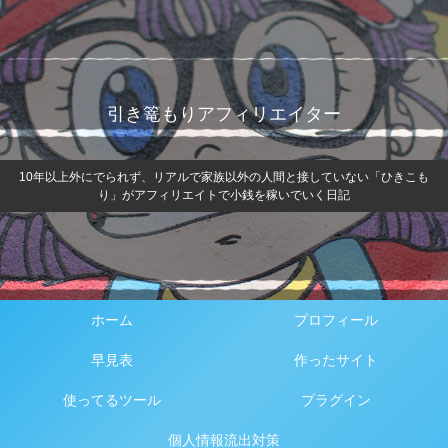
引き篭もりアフィリエイター
10年以上外にでられず、リアルで家族以外の人間と接していない「ひきこも
り」がアフィリエイトで小銭を稼いでいく日記
ホーム
プロフィール
早見表
作ったサイト
使ってるツール
プラグイン
個人情報流出対策