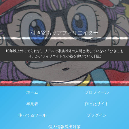
引き篭もりアフィリエイター
10年以上外にでられず、リアルで家族以外の人間と接していない「ひきこも
り」がアフィリエイトで小銭を稼いでいく日記
ホーム
プロフィール
早見表
作ったサイト
使ってるツール
プラグイン
個人情報流出対策