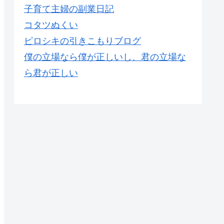
子育て主婦の副業日記
コタツぬくい
ピロシキの引きこもりブログ
僕の立場なら僕が正しいし、君の立場な
ら君が正しい