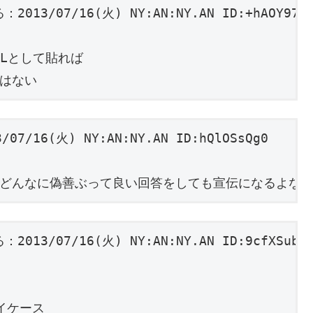
/07/16(火) NY:AN:NY.AN ID:+hAOY97o0
Lとして貼れば 

7/16(火) NY:AN:NY.AN ID:hQlOSsQg0

/07/16(火) NY:AN:NY.AN ID:9cfXSubL0


ケース 
