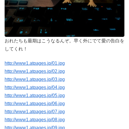
おれたちも最期はこうなるんぞ。早く外にでて愛の告白を
してくれ！
http://www1.atpages.jp/01.jpg
http://www1.atpages.jp/02.jpg
http://www1.atpages.jp/03.jpg
http://www1.atpages.jp/04.jpg
http://www1.atpages.jp/05.jpg
http://www1.atpages.jp/06.jpg
http://www1.atpages.jp/07.jpg
http://www1.atpages.jp/08.jpg
http://www1.atpages.jp/09.jpg