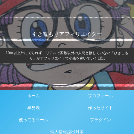
引き篭もりアフィリエイター
10年以上外にでられず、リアルで家族以外の人間と接していない「ひきこも
り」がアフィリエイトで小銭を稼いでいく日記
ホーム
プロフィール
早見表
作ったサイト
使ってるツール
プラグイン
個人情報流出対策