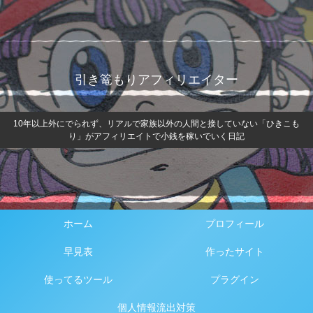
引き篭もりアフィリエイター
10年以上外にでられず、リアルで家族以外の人間と接していない「ひきこも
り」がアフィリエイトで小銭を稼いでいく日記
ホーム
プロフィール
早見表
作ったサイト
使ってるツール
プラグイン
個人情報流出対策