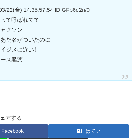
金) 14:35:57.54 ID:GFp6d2n/0
ンって呼ばれてて
ジャクソン
いあだ名がついたのに
はイジメに近いし
アース製薬
ェアする
Facebook
はてブ