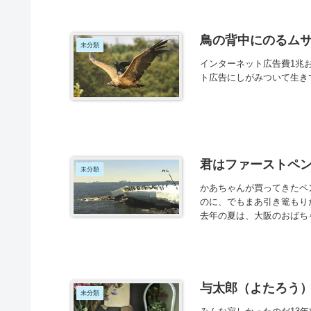
鳥の背中にのるム
未分類
インターネット広告費1兆
ト広告にしがみついて生き
君はファーストペ
未分類
かあちゃんが買ってきたペ
のに、でもまあ引き篭もり
去年の夏は、大阪のおばちゃ
与太郎（よたろう
未分類