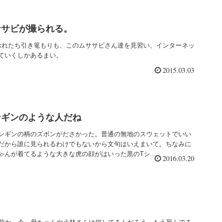
ササビが撮られる。
おれたち引き篭もりも、このムササビさん達を見習い、インターネッ
ていくしかあるまい。
2015.03.03
ンギンのような人だね
ンギンの柄のズボンがださかった。普通の無地のスウェットでいい
だから誰に見られるわけでもないから文句はいえまいて。ちなみに
んが着てるような大きな虎の顔がはいった黒のTシ...
2016.03.20
）