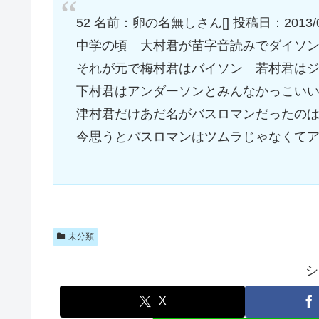
52 名前：卵の名無しさん[] 投稿日：2013/03/22(
中学の頃 大村君が苗字音読みでダイソ
それが元で梅村君はバイソン 若村君は
下村君はアンダーソンとみんなかっこい
津村君だけあだ名がバスロマンだったの
今思うとバスロマンはツムラじゃなくて
未分類
シ
X