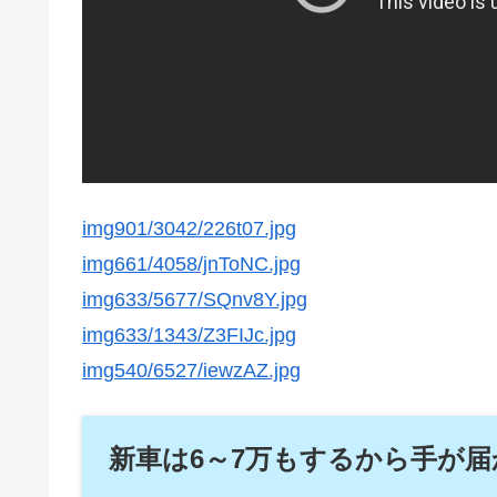
img901/3042/226t07.jpg
img661/4058/jnToNC.jpg
img633/5677/SQnv8Y.jpg
img633/1343/Z3FIJc.jpg
img540/6527/iewzAZ.jpg
新車は6～7万もするから手が届