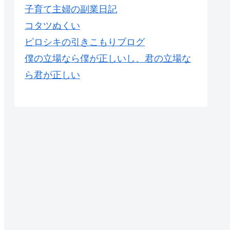
子育て主婦の副業日記
コタツぬくい
ピロシキの引きこもりブログ
僕の立場なら僕が正しいし、君の立場な
ら君が正しい