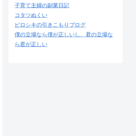
子育て主婦の副業日記
コタツぬくい
ピロシキの引きこもりブログ
僕の立場なら僕が正しいし、君の立場な
ら君が正しい