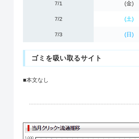
7/1
(金)
7/2
(土)
7/3
(日)
ゴミを吸い取るサイト
■本文なし
.