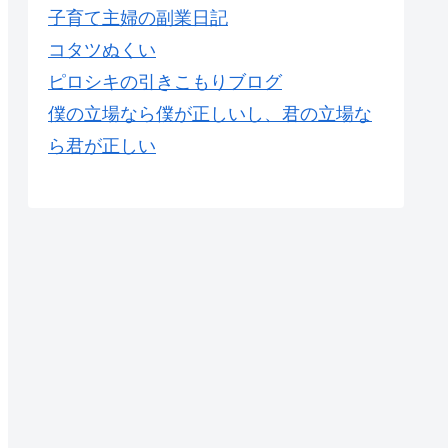
子育て主婦の副業日記
コタツぬくい
ピロシキの引きこもりブログ
僕の立場なら僕が正しいし、君の立場な
ら君が正しい