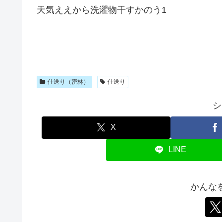
天気ええから洗濯物干すかのう1
仕送り（密林）
仕送り
シ
X
LINE
かんな