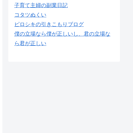
子育て主婦の副業日記
コタツぬくい
ピロシキの引きこもりブログ
僕の立場なら僕が正しいし、君の立場な
ら君が正しい