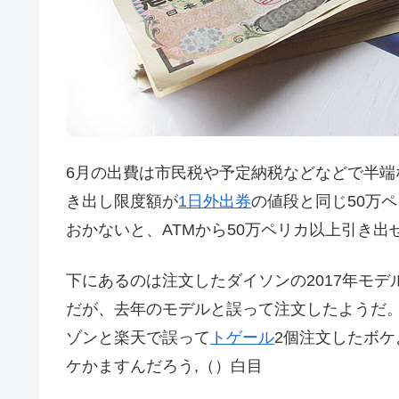
6月の出費は市民税や予定納税などなどで半端
き出し限度額が
1日外出券
の値段と同じ50万
おかないと、ATMから50万ペリカ以上引き
下にあるのは注文したダイソンの2017年モ
だが、去年のモデルと誤って注文したようだ
ゾンと楽天で誤って
トゲール
2個注文したボ
ケかますんだろう,（）白目