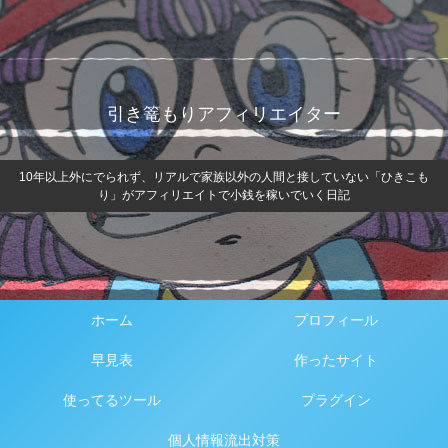
引き篭もりアフィリエイター
10年以上外にでられず、リアルで家族以外の人間と接していない「ひきこも
り」がアフィリエイトで小銭を稼いでいく日記
ホーム
プロフィール
早見表
作ったサイト
使ってるツール
プラグイン
個人情報流出対策