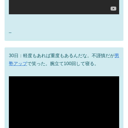
–
30日：軽度もあれば重度もあるんだな。不謹慎だが
男
塾アップ
で笑った。腕立て100回して寝る。