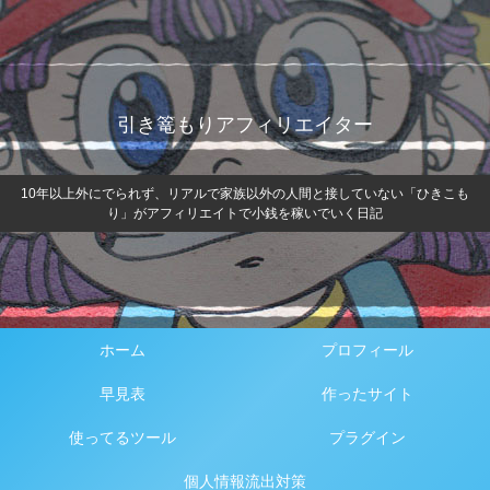
引き篭もりアフィリエイター
10年以上外にでられず、リアルで家族以外の人間と接していない「ひきこも
り」がアフィリエイトで小銭を稼いでいく日記
ホーム
プロフィール
早見表
作ったサイト
使ってるツール
プラグイン
個人情報流出対策