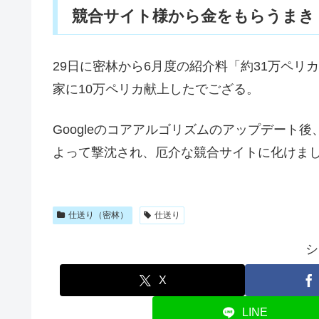
競合サイト様から金をもらうまき
29日に密林から6月度の紹介料「約31万ペリ
家に10万ペリカ献上したでござる。
Googleのコアアルゴリズムのアップデート
よって撃沈され、厄介な競合サイトに化けま
仕送り（密林）
仕送り
シ
X
LINE