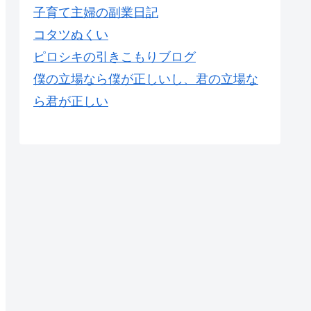
子育て主婦の副業日記
コタツぬくい
ピロシキの引きこもりブログ
僕の立場なら僕が正しいし、君の立場な
ら君が正しい