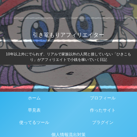
引き篭もりアフィリエイター
10年以上外にでられず、リアルで家族以外の人間と接していない「ひきこも
り」がアフィリエイトで小銭を稼いでいく日記
ホーム
プロフィール
早見表
作ったサイト
使ってるツール
プラグイン
個人情報流出対策