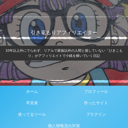
引き篭もりアフィリエイター
10年以上外にでられず、リアルで家族以外の人間と接していない「ひきこも
り」がアフィリエイトで小銭を稼いでいく日記
ホーム
プロフィール
早見表
作ったサイト
使ってるツール
プラグイン
個人情報流出対策