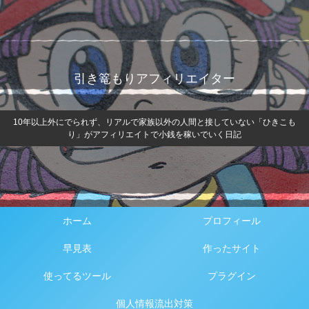
引き篭もりアフィリエイター
10年以上外にでられず、リアルで家族以外の人間と接していない「ひきこも
り」がアフィリエイトで小銭を稼いでいく日記
ホーム
プロフィール
早見表
作ったサイト
使ってるツール
プラグイン
個人情報流出対策