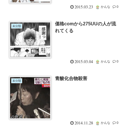
2015.03.23
かんな
0
価格comから275UUの人が流
未分類
れてくる
2015.03.04
かんな
0
青酸化合物殺害
未分類
2014.11.28
かんな
0