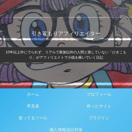
引き篭もりアフィリエイター
10年以上外にでられず、リアルで家族以外の人間と接していない「ひきこも
り」がアフィリエイトで小銭を稼いでいく日記
ホーム
プロフィール
早見表
作ったサイト
使ってるツール
プラグイン
個人情報流出対策