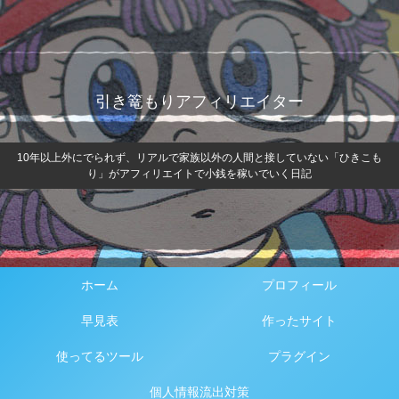
引き篭もりアフィリエイター
10年以上外にでられず、リアルで家族以外の人間と接していない「ひきこも
り」がアフィリエイトで小銭を稼いでいく日記
ホーム
プロフィール
早見表
作ったサイト
使ってるツール
プラグイン
個人情報流出対策