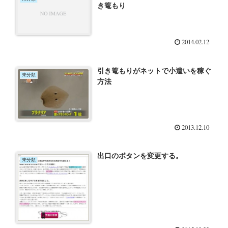
き篭もり
2014.02.12
引き篭もりがネットで小遣いを稼ぐ
未分類
方法
2013.12.10
出口のボタンを変更する。
未分類