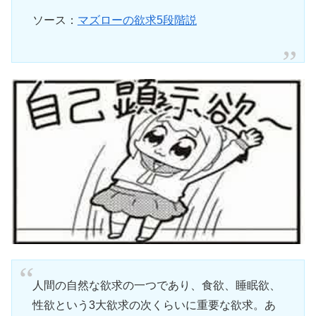
ソース：
マズローの欲求5段階説
人間の自然な欲求の一つであり、食欲、睡眠欲、
性欲という3大欲求の次くらいに重要な欲求。あ