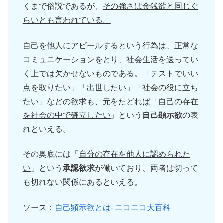
くまで俗説であるが、
その強さは金銭欲と同じぐ
らいとも言われている。
自己を他人にアピールするという行為は、正常な
コミュニケーションをとり、社会生活を送ってい
く上では欠かせないものである。「テストでいい
点を取りたい」「出世したい」「社会の役に立ち
たい」などの欲求も、元をたどれば「
自己の存在
を社会の中で確立したい
」という
自己顕示欲
の表
れといえる。
その奥底には「
自分の存在を他人に認められた
い
」という
承認欲求
が働いており、両者は切って
も切れない関係にあるといえる。
ソース：
自己顕示欲とは- ニコニコ大百科