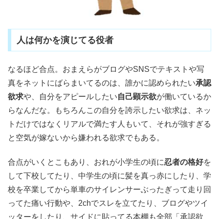
人は何かを演じてる役者
なるほど合点。おまえらがブログやSNSでテキストや写
真をネットにばらまいてるのは、誰かに認められたい
承認
欲求
や、自分をアピールしたい
自己顕示欲
が働いているか
らなんだな。もちろんこの自分を誇示したい欲求は、ネッ
トだけではなくリアルで満たす人もいて、それが強すぎる
と空気が嫁ないから嫌われる欲求でもある。
合点がいくとこもあり、おれが小学生の頃に
忍者の格好
を
して下校してたり、中学生の頃に髪を真っ赤にしたり、学
校を卒業してから単車のサイレンサーぶったぎって走り回
ってた痛い行動や、2chでスレを立てたり、ブログやツイ
ッターをしたり、サイドに貼ってる本棚も全部「承認欲