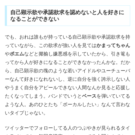
自己顕示欲や承認欲求を認めないと人を好きに
なることができない
でも、おれは誰もが持っている自己顕示欲や承認欲求を持
っていながら、この欲求が強い人を見ては
かまってちゃん
や
ポエム
などと揶揄し嫌悪感を示していたから、引き篭も
ってから人が好きになることができなかったんかな。だか
ら、自己顕示欲の塊のような若いアイドルやユーチューバ
ーなんて好きになれないし、逆に自分を強く誇示しない人
やうまく自分をアピールできない人間なんか見ると応援し
たくなってしまう。バンドでいうと
ベース
を弾いていてる
ような人。あのひとたち「ボーカルしたい」なんて言わな
いタイプじゃない。
ツイッターでフォローしてる人のつぶやきが見られるタイ