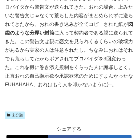
ロバイダから警告文が送られてきた。おれの場合、上みた
いな警告文じゃなくて荒らした内容がまとめられずに送ら
れてきたから、おれの書き込みが全てコピーされた紙が
図
鑑のような分厚い封筒
に入って契約者である親に送られて
きた。この警告文は親に恋文を見られくるくらいの破壊力
があるから実家の人は注意されたし。ちなみにおれはそれ
でも荒らしてたからポアされてプロバイダを3回変わっ
た。これを機に巻き添え規制をくらった人に謝罪しとく。
正直おれの自己顕示欲や承認欲求のためにすまんかったな
FUHAHAHA、おれはもう人を叩かないように汁。
未分類
シェアする